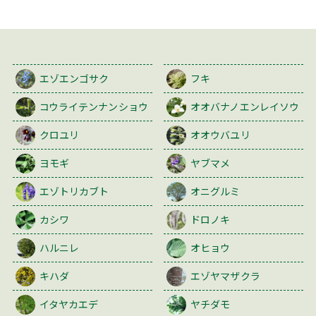
エゾエンゴサク
フキ
コウライテンナンショウ
オオバナノエンレイソウ
クロユリ
オオウバユリ
ヨモギ
ヤブマメ
エゾトリカブト
オニグルミ
カシワ
ドロノキ
ハルニレ
オヒョウ
キハダ
エゾヤマザクラ
イタヤカエデ
ヤチダモ