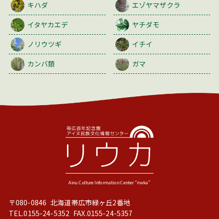
キハダ
エゾヤマザクラ
イタヤカエデ
ヤチダモ
ノリウツギ
イチイ
カンバ類
ガマ
〒080-0846
北海道帯広市緑ヶ丘2番地
TEL.
0155-24-5352
FAX.0155-24-5357