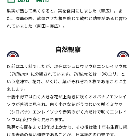
果実が熟して黒くなると、実を食用にしました（帯広）。ま
た、腹痛の際、乾燥させた根を煎じて飲むと効果があると言わ
れていました（吉田 – 帯広）。
自然観察
以前はユリ科でしたが、現在はシュロウソウ科エンレイソウ属
（
Trillium
）に分類されています。
Trillium
とは「3のユリ」と
いう意味で、花弁、がく片、葉がそれぞれ３枚であることに由
来します。
十勝平野では白く大きな花が上向きに咲くオオバナノエンレイ
ソウが普通に見られ、白く小さな花がうつむいて咲くミヤマ
（シロバナ）エンレイソウや赤紫のがく片だけで咲くエンレイ
ソウは山地で多く見られます。
発芽から開花まで10年以上かかり、その後は数十年も生育し続
ける寿命の長い植物であることが、日本語名の由来です。