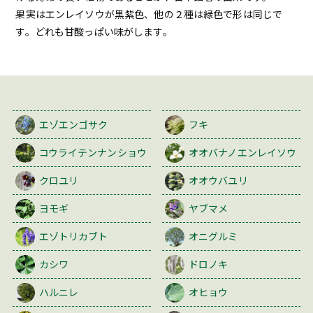
果実はエンレイソウが黒紫色、他の２種は緑色で形は同じで
す。どれも甘酸っぱい味がします。
エゾエンゴサク
フキ
コウライテンナンショウ
オオバナノエンレイソウ
クロユリ
オオウバユリ
ヨモギ
ヤブマメ
エゾトリカブト
オニグルミ
カシワ
ドロノキ
ハルニレ
オヒョウ