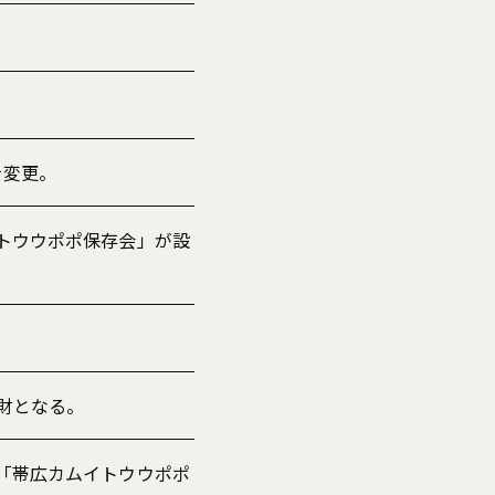
を変更。
トウウポポ保存会」が設
財となる。
「帯広カムイトウウポポ