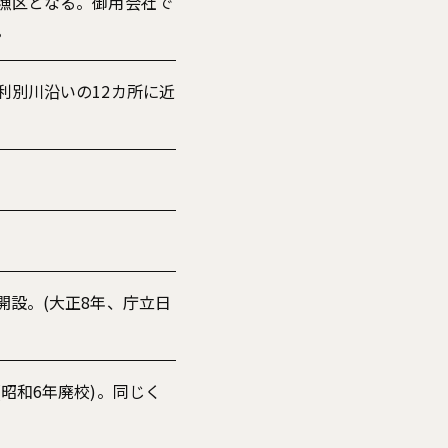
漁区となる。御用会社で
。
利別川沿いの12カ所に近
設。(大正8年、庁立日
昭和6年廃校)。同じく