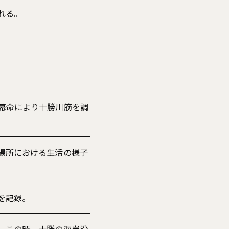
れる。
幕命により十勝川筋を調
場所における生活の様子
を記録。