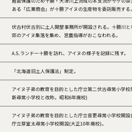
鮭苗保護のため十勝・大津川上流域の本支流がサケの禁
ある「広業商会」が十勝アイヌの生産物を委託販売する
伏古村伏古別に土人開墾事務所が開設される。十勝川と
郊のアイヌ集落を集め、営農指導がおこなわれる。
A.S.ランドー十勝を訪れ、アイヌの様子を記録に残す。
「北海道旧土人保護法」制定。
アイヌ子弟の教育を目的とした庁立第二伏古尋常小学校開
新尋常小学校と改称。昭和6年廃校)
アイヌ子弟の教育を目的とした庁立音更尋常小学校開設(
庁立芽室太尋常小学校開設(大正10年廃校)。