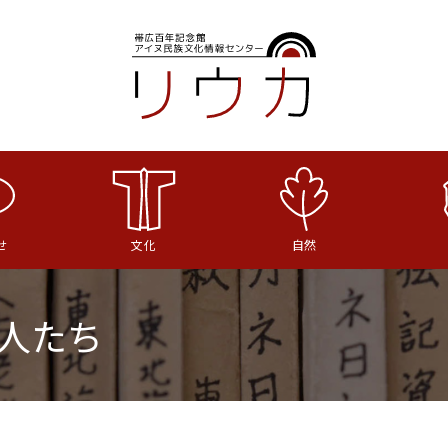
せ
文化
自然
人たち