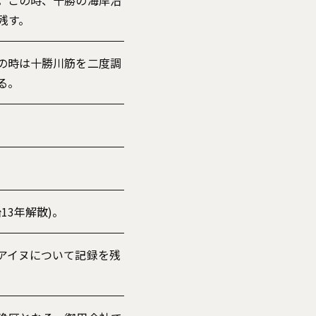
。この時、十勝の海岸沿
残す。
の時は十勝川筋を二度調
る。
3年解散)。
アイヌについて記録を残