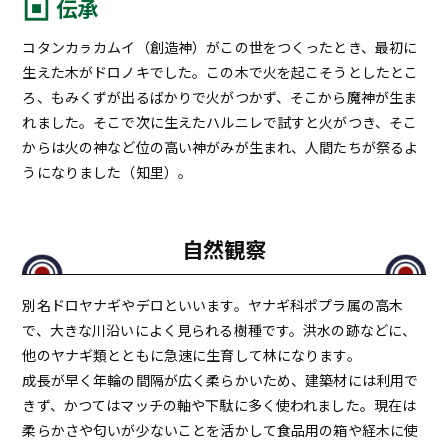
伝承
コタンカㇻカムイ（創造神）がこの世をつくったとき、最初に
生えた木がドロノキでした。この木で火を起こそうとしたとこ
ろ、もみくずが出るばかりで火がつかず、そこから魔神が生ま
れました。そこで次に生えたハルニレで試すと火がつき、そこ
からは火の神など位の高い神がみが生まれ、人間たちが祭るよ
うになりました（知里）。
自然観察
別名ドロヤナギやデロといいます。ヤナギ科ポプラ属の高木
で、大きな川沿いによく見られる樹種です。洪水の跡などに、
他のヤナギ類とともに急速に生育して林になります。
成長が早く年輪の間隔が広く柔らかいため、建築材には利用で
きず、かつてはマッチの軸や下駄に多く使われました。現在は
柔らかさや匂いが少ないことを活かして食品用の箱や経木に使