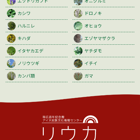
エゾトリカブト
オニグルミ
カシワ
ドロノキ
ハルニレ
オヒョウ
キハダ
エゾヤマザクラ
イタヤカエデ
ヤチダモ
ノリウツギ
イチイ
カンバ類
ガマ