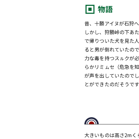
物語
昔、十勝アイヌが石狩
しかし、狩勝峠の下あ
で帰りついた犬を見た
ると男が倒れていたの
力な毒を持つスㇽクが
らかリミㇺセ（危急を
が声を出していたので
とができたのだそうで
大きいものは高さ2mく