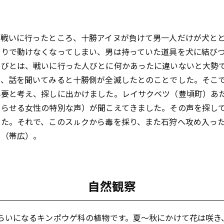
へ戦いに行ったところ、十勝アイヌが負けて男一人だけが犬と
たりで動けなくなってしまい、男は持っていた道具を犬に結び
人びとは、戦いに行った人びとに何かあったに違いないと大勢
で、話を聞いてみると十勝側が全滅したとのことでした。そこ
必要と考え、探しに出かけました。レイサクベツ（豊頃町）あ
知らせる女性の特別な声）が聞こえてきました。その声を探し
した。それで、このスㇽクから毒を採り、また石狩へ攻め入っ
す（帯広）。
自然観察
らいになるキンポウゲ科の植物です。夏〜秋にかけて花は咲き