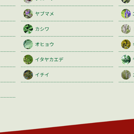
ヤブマメ
カシワ
オヒョウ
イタヤカエデ
イチイ