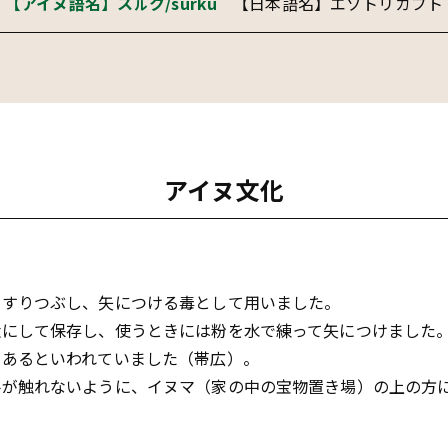
【アイヌ語名】スㇽク/surku
【日本語名】エゾトリカブト
アイヌ文化
をすりつぶし、矢につける毒として用いました。
状にして保存し、使うときには粉を水で練って矢につけました
があるといわれていました（帯広）。
手が触れないように、イヌマ（家の中の宝物置き場）の上の方