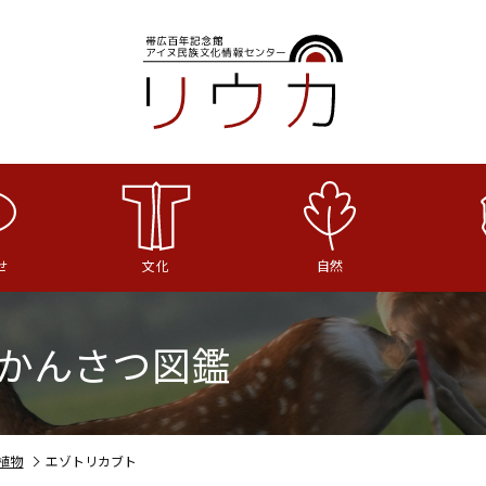
せ
文化
自然
かんさつ図鑑
植物
エゾトリカブト