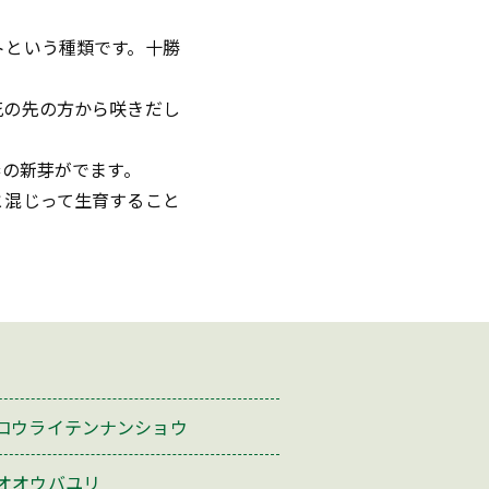
トという種類です。十勝
花の先の方から咲きだし
春の新芽がでます。
と混じって生育すること
コウライテンナンショウ
オオウバユリ