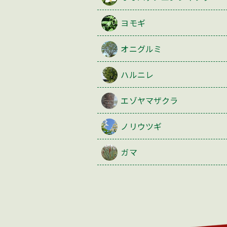
ヨモギ
オニグルミ
ハルニレ
エゾヤマザクラ
ノリウツギ
ガマ