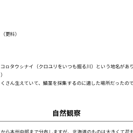
。（更科）
ラコㇿタウㇱナイ（クロユリをいつも掘る川）という地名があ
」）
たくさん生えていて、鱗茎を採集するのに適した場所だったの
自然観察
道から本州中部まで分布しますが、北海道のものは大きくて花