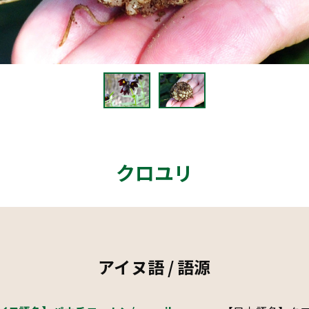
クロユリ
アイヌ語 / 語源