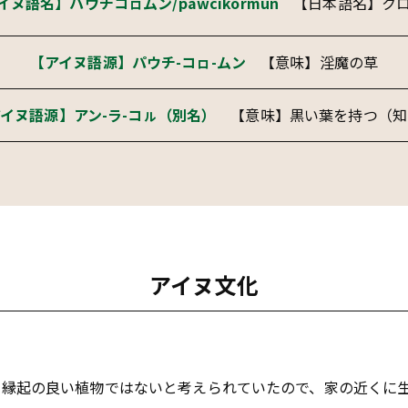
イヌ語名】パウチコㇿムン/pawcikormun
【日本語名】ク
【アイヌ語源】パウチ-コㇿ-ムン
【意味】淫魔の草
イヌ語源】アン-ラ-コㇽ（別名）
【意味】黒い葉を持つ（知
アイヌ文化
り縁起の良い植物ではないと考えられていたので、家の近くに