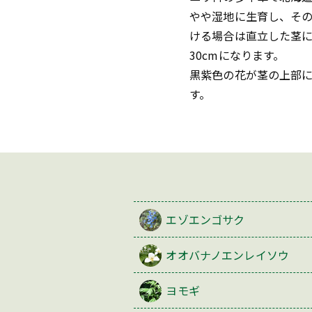
やや湿地に生育し、そ
ける場合は直立した茎に
30cmになります。
黒紫色の花が茎の上部
す。
エゾエンゴサク
オオバナノエンレイソウ
ヨモギ