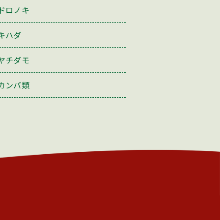
ドロノキ
キハダ
ヤチダモ
カンバ類