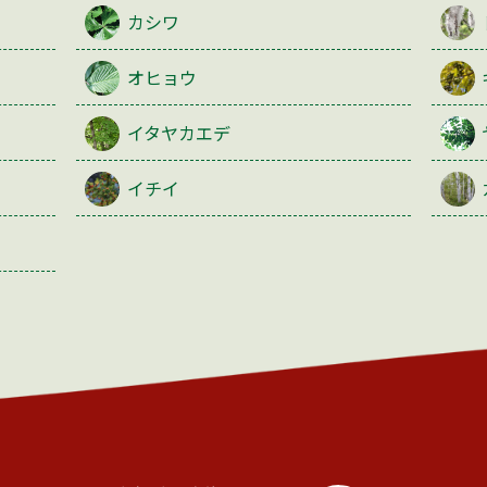
カシワ
オヒョウ
イタヤカエデ
イチイ