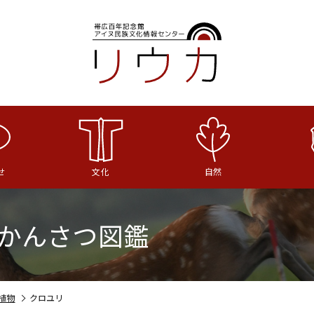
せ
文化
自然
かんさつ図鑑
植物
クロユリ