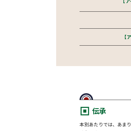
【ア
【ア
伝承
本別あたりでは、あま