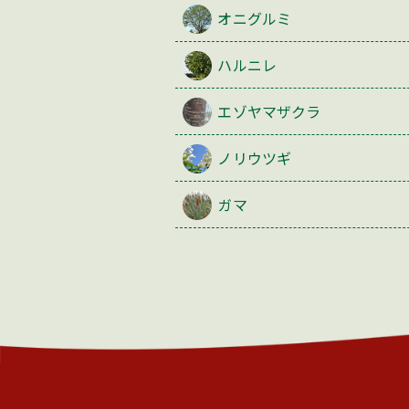
オニグルミ
ハルニレ
エゾヤマザクラ
ノリウツギ
ガマ