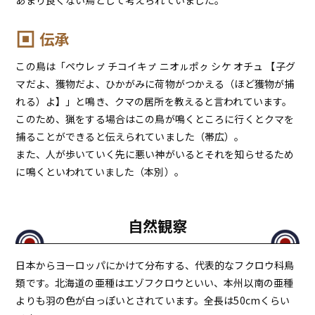
伝承
この鳥は「ペウレㇷ゚ チコイキㇷ゚ ニオㇽポㇰ シケ オチュ 【子グ
マだよ、獲物だよ、ひかがみに荷物がつかえる（ほど獲物が捕
れる）よ】」と鳴き、クマの居所を教えると言われています。
このため、猟をする場合はこの鳥が鳴くところに行くとクマを
捕ることができると伝えられていました（帯広）。
また、人が歩いていく先に悪い神がいるとそれを知らせるため
に鳴くといわれていました（本別）。
自然観察
日本からヨーロッパにかけて分布する、代表的なフクロウ科鳥
類です。北海道の亜種はエゾフクロウといい、本州以南の亜種
よりも羽の色が白っぽいとされています。全長は50cmくらい