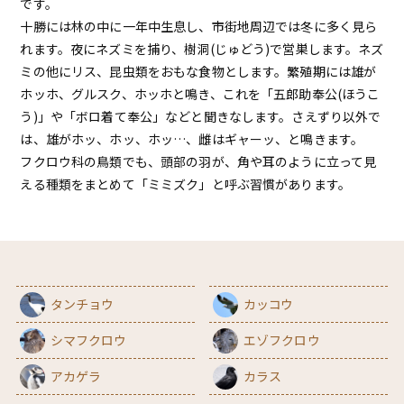
です。
十勝には林の中に一年中生息し、市街地周辺では冬に多く見ら
れます。夜にネズミを捕り、樹洞(じゅどう)で営巣します。ネズ
ミの他にリス、昆虫類をおもな食物とします。繁殖期には雄が
ホッホ、グルスク、ホッホと鳴き、これを「五郎助奉公(ほうこ
う)」や「ボロ着て奉公」などと聞きなします。さえずり以外で
は、雄がホッ、ホッ、ホッ…、雌はギャーッ、と鳴きます。
フクロウ科の鳥類でも、頭部の羽が、角や耳のように立って見
える種類をまとめて「ミミズク」と呼ぶ習慣があります。
タンチョウ
カッコウ
シマフクロウ
エゾフクロウ
アカゲラ
カラス