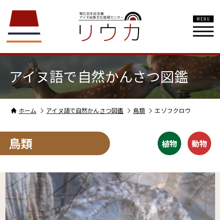
MENU
アイヌ語で自然かんさつ図鑑
ホーム
アイヌ語で自然かんさつ図鑑
鳥類
エゾフクロウ
鳥類
植物
動物