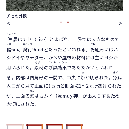
チセの外観
チ
じゅうきょ
住居
はチセ（cise）とよばれ、十勝では大きなもので
はば
おくゆき
ほね
幅
6m、
奥行
9mほどだったといわれる。
骨
組みにはハ
シドイやヤチダモ、かべや屋根の材料には主にヨシが
そざい
だんねつこうか
用いられた。
素材
の
断熱効果
であたたかいといわれ
ろ
まど
る。内部は四角形の一間で、中央に
炉
が切られた。
窓
は
入口から見て正面に1ヵ所と側面に1〜2ヵ所あけられた
まど
が、正面の
窓
はカムイ（kamuy:神）が出入りするため
大切にされた。