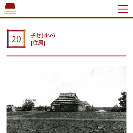
チセ(cise)
20
[住居]